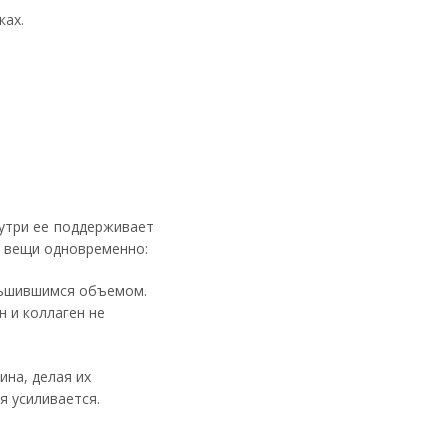
ках.
нутри ее поддерживает
е вещи одновременно:
ньшившимся объемом.
н и коллаген не
ина, делая их
я усиливается.