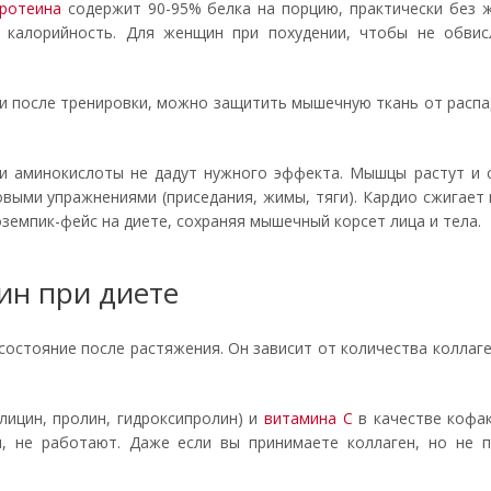
ротеина
содержит 90-95% белка на порцию, практически без ж
я калорийность. Для женщин при похудении, чтобы не обви
о и после тренировки, можно защитить мышечную ткань от расп
 и аминокислоты не дадут нужного эффекта. Мышцы растут и 
овыми упражнениями (приседания, жимы, тяги). Кардио сжигает 
емпик-фейс на диете, сохраняя мышечный корсет лица и тела.
тин при диете
остояние после растяжения. Он зависит от количества коллаге
лицин, пролин, гидроксипролин) и
витамина С
в качестве кофак
, не работают. Даже если вы принимаете коллаген, но не 