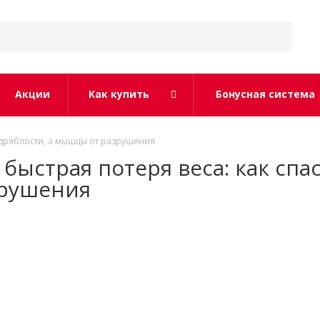
Акции
Как купить
Бонусная система
т дряблости, а мышцы от разрушения
ыстрая потеря веса: как спас
зрушения