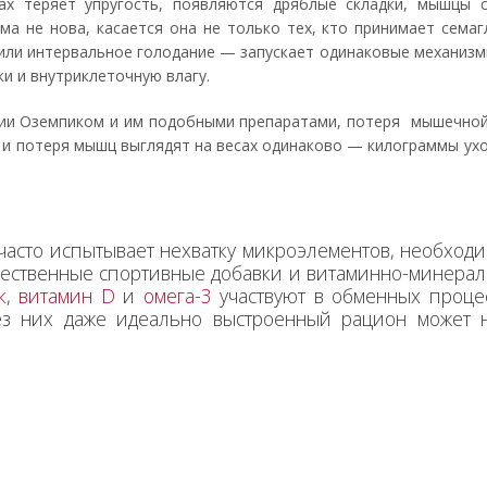
ах теряет упругость, появляются дряблые складки, мышцы 
ма не нова, касается она не только тех, кто принимает сема
 или интервальное голодание — запускает одинаковые механизм
и и внутриклеточную влагу.
пии Оземпиком и им подобными препаратами, потеря мышечной
 и потеря мышц выглядят на весах одинаково — килограммы ухо
часто испытывает нехватку микроэлементов, необходи
чественные спортивные добавки и витаминно-минера
к
,
витамин D
и
омега-3
участвуют в обменных процес
ез них даже идеально выстроенный рацион может 