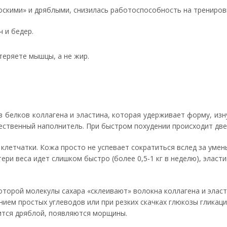
оскими» и дряблыми, снизилась работоспособность на трениров
ч и бедер.
теряете мышцы, а не жир.
з белков коллагена и эластина, которая удерживает форму, из
ественный наполнитель. При быстром похудении происходит дв
летчатки. Кожа просто не успевает сократиться вслед за уме
ери веса идет слишком быстро (более 0,5-1 кг в неделю), эласти
оторой молекулы сахара «склеивают» волокна коллагена и эласт
ием простых углеводов или при резких скачках глюкозы гликаци
ится дряблой, появляются морщины.