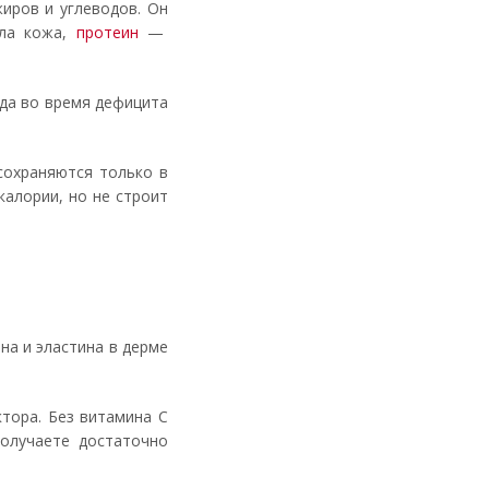
иров и углеводов. Он
сла кожа,
протеин
—
ада во время дефицита
сохраняются только в
калории, но не строит
на и эластина в дерме
тора. Без витамина С
получаете достаточно