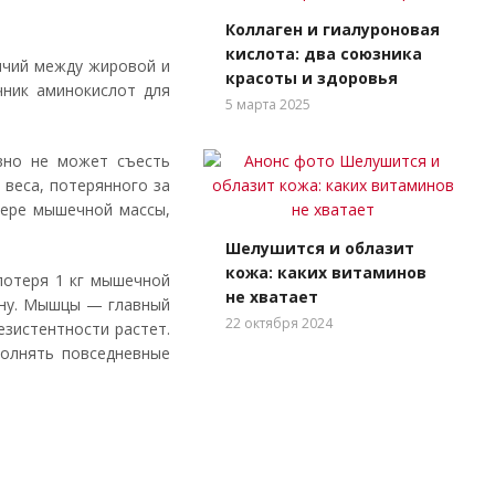
Коллаген и гиалуроновая
кислота: два союзника
ичий между жировой и
красоты и здоровья
чник аминокислот для
5 марта 2025
ивно не может съесть
веса, потерянного за
отере мышечной массы,
Шелушится и облазит
кожа: каких витаминов
потеря 1 кг мышечной
не хватает
лину. Мышцы — главный
22 октября 2024
езистентности растет.
полнять повседневные