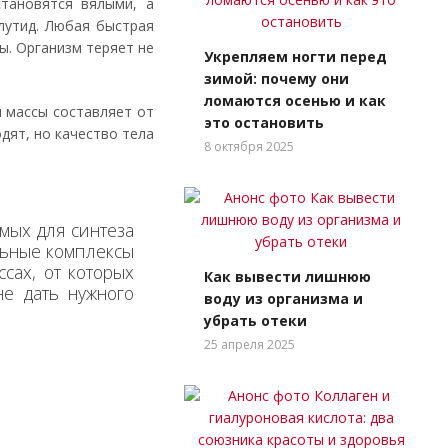
становятся вялыми, а
глутид. Любая быстрая
ы. Организм теряет не
Укрепляем ногти перед
зимой: почему они
ломаются осенью и как
 массы составляет от
это остановить
дят, но качество тела
8 октября 2025
мых для синтеза
льные комплексы
сах, от которых
Как вывести лишнюю
не дать нужного
воду из организма и
убрать отеки
25 апреля 2025