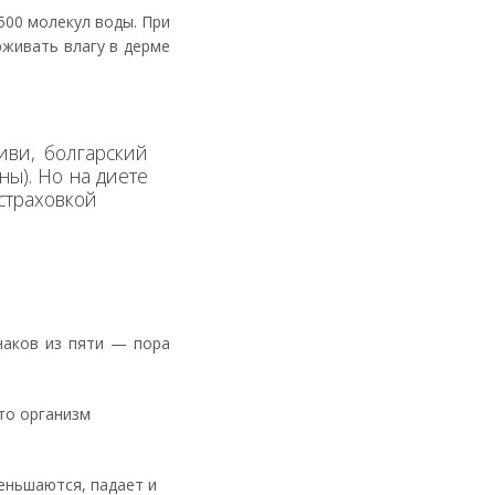
500 молекул воды. При
рживать влагу в дерме
иви, болгарский
ны). Но на диете
страховкой
наков из пяти — пора
что организм
еньшаются, падает и