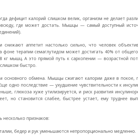
я
гда дефицит калорий слишком велик, организм не делает разл
овсюду, где может достать. Мышцы — самый доступный исто
единений).
ни снижают аппетит настолько сильно, что человек объект
а фоне терапии семаглутидом может достигать 40% от общего 
 6-8 кг мышц. А это прямой путь к саркопении — возрастной п
 слишком быстро.
м основного обмена. Мышцы сжигают калории даже в покое, 
. Еще одно последствие — ухудшение чувствительности к инсу
ньше, глюкоза хуже утилизируется, и риск развития инсулинор
еет, но становится слабее, быстрее устает, ему труднее вы
ь несколько признаков:
ы талии, бедер и рук уменьшаются непропорционально медленно.