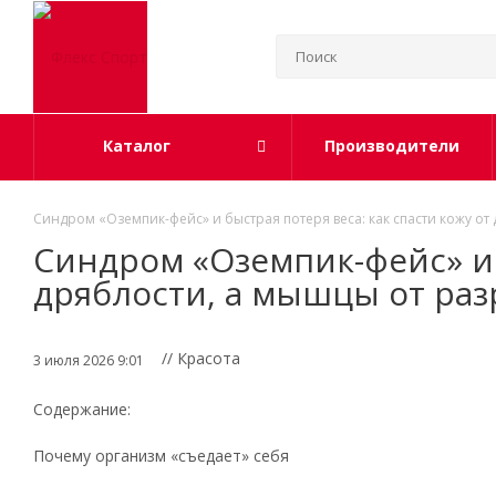
Каталог
Производители
Синдром «Оземпик-фейс» и быстрая потеря веса: как спасти кожу о
Синдром «Оземпик-фейс» и б
дряблости, а мышцы от ра
// Красота
3 июля 2026 9:01
Содержание:
Почему организм «съедает» себя