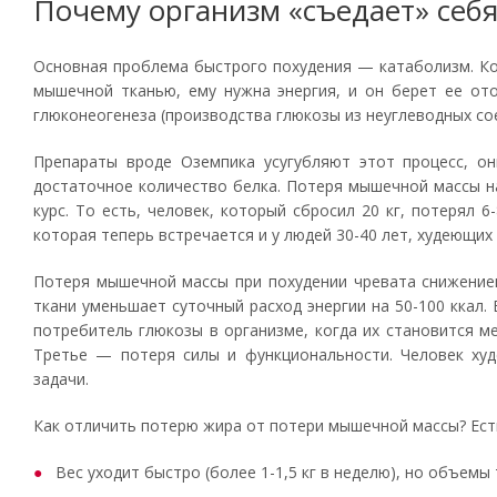
Почему организм «съедает» себ
Основная проблема быстрого похудения — катаболизм. Ко
мышечной тканью, ему нужна энергия, и он берет ее от
глюконеогенеза (производства глюкозы из неуглеводных со
Препараты вроде Оземпика усугубляют этот процесс, о
достаточное количество белка. Потеря мышечной массы н
курс. То есть, человек, который сбросил 20 кг, потерял
которая теперь встречается и у людей 30-40 лет, худеющих
Потеря мышечной массы при похудении чревата снижение
ткани уменьшает суточный расход энергии на 50-100 ккал
потребитель глюкозы в организме, когда их становится ме
Третье — потеря силы и функциональности. Человек худ
задачи.
Как отличить потерю жира от потери мышечной массы? Ест
Вес уходит быстро (более 1-1,5 кг в неделю), но объем