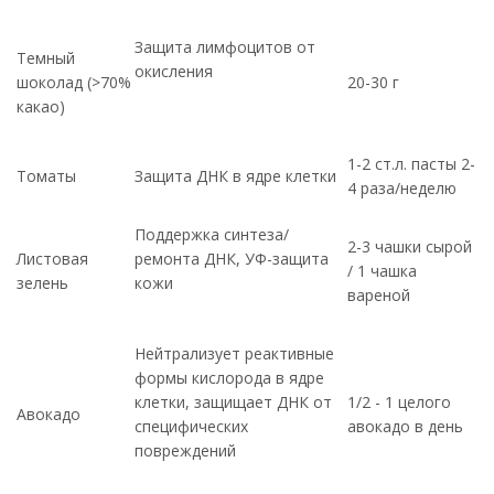
Защита лимфоцитов от
Темный
окисления
шоколад (>70%
20-30 г
какао)
1-2 ст.л. пасты 2-
Томаты
Защита ДНК в ядре клетки
4 раза/неделю
Поддержка синтеза/
2-3 чашки сырой
Листовая
ремонта ДНК, УФ-защита
/ 1 чашка
зелень
кожи
вареной
Нейтрализует реактивные
формы кислорода в ядре
клетки, защищает ДНК от
1/2 - 1 целого
Авокадо
специфических
авокадо в день
повреждений