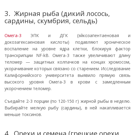
3. Жирная рыба (дикий лосось,
сардины, скумбрия, сельдь)
Омега-3
ЭПК и ДГК (эйкозапентаеновая и
докозагексаеновая кислоты) подавляют хроническое
воспаление на уровне ядра клетки, блокируя фактор
транскрипции NF-kB. Омега-3 также увеличивают длину
теломер — защитных колпачков на концах хромосом,
укорачивание которых связано со старением. Исследование
Калифорнийского университета выявило прямую связь
высокого уровня Омега-3 в крови с замедленным
укорочением теломер.
Съедайте 2-3 порции (по 120-150 г) жирной рыбы в неделю.
Выбирайте мелкую рыбу (сардины), в ней накапливается
меньше токсинов.
4. Орехи и семена (грецкие орехи,