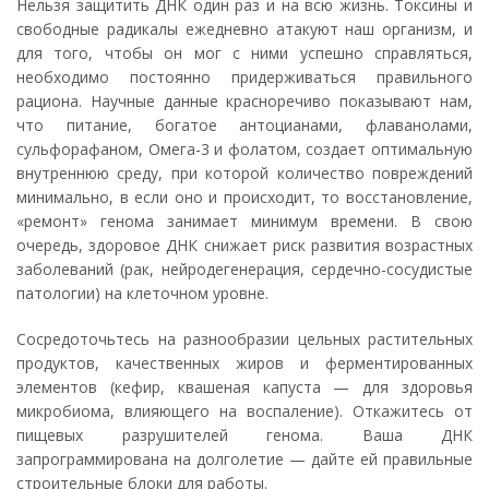
Нельзя защитить ДНК один раз и на всю жизнь. Токсины и
свободные радикалы ежедневно атакуют наш организм, и
для того, чтобы он мог с ними успешно справляться,
необходимо постоянно придерживаться правильного
рациона. Научные данные красноречиво показывают нам,
что питание, богатое антоцианами, флаванолами,
сульфорафаном, Омега-3 и фолатом, создает оптимальную
внутреннюю среду, при которой количество повреждений
минимально, в если оно и происходит, то восстановление,
«ремонт» генома занимает минимум времени. В свою
очередь, здоровое ДНК снижает риск развития возрастных
заболеваний (рак, нейродегенерация, сердечно-сосудистые
патологии) на клеточном уровне.
Сосредоточьтесь на разнообразии цельных растительных
продуктов, качественных жиров и ферментированных
элементов (кефир, квашеная капуста — для здоровья
микробиома, влияющего на воспаление). Откажитесь от
пищевых разрушителей генома. Ваша ДНК
запрограммирована на долголетие — дайте ей правильные
строительные блоки для работы.