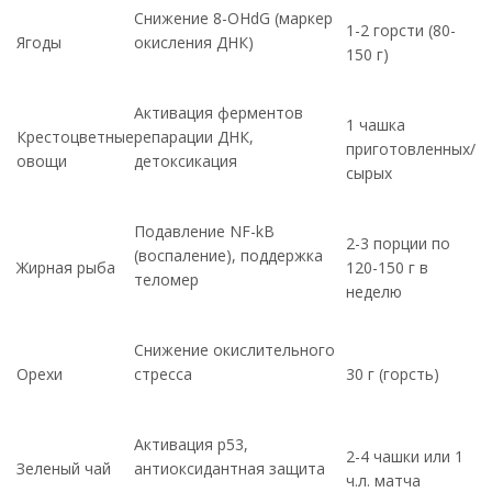
Снижение 8-OHdG (маркер
1-2 горсти (80-
Ягоды
окисления ДНК)
150 г)
Активация ферментов
1 чашка
Крестоцветные
репарации ДНК,
приготовленных/
овощи
детоксикация
сырых
Подавление NF-kB
2-3 порции по
(воспаление), поддержка
Жирная рыба
120-150 г в
теломер
неделю
Снижение окислительного
Орехи
стресса
30 г (горсть)
Активация p53,
2-4 чашки или 1
Зеленый чай
антиоксидантная защита
ч.л. матча