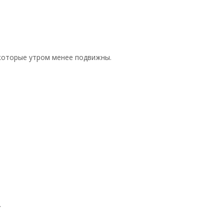
, которые утром менее подвижны.
.
).