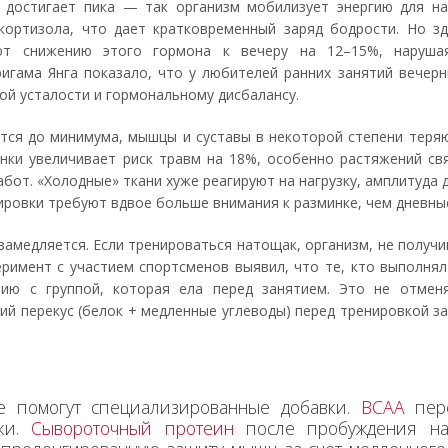
, достигает пика — так организм мобилизует энергию для на
кортизола, что дает кратковременный заряд бодрости. Но зд
ют снижению этого гормона к вечеру на 12–15%, нарушая
игама Янга показало, что у любителей ранних занятий вечерн
ой усталости и гормональному дисбалансу.
тся до минимума, мышцы и суставы в некоторой степени теряю
нки увеличивает риск травм на 18%, особенно растяжений св
бот. «Холодные» ткани хуже реагируют на нагрузку, амплитуда 
ировки требуют вдвое больше внимания к разминке, чем дневны
амедляется. Если тренироваться натощак, организм, не получи
римент с участием спортсменов выявил, что те, кто выполнял
ю с группой, которая ела перед занятием. Это не отменя
ий перекус (белок + медленные углеводы) перед тренировкой з
е помогут специализированные добавки.
BCAA
пере
зки.
Сывороточный протеин
после пробуждения на