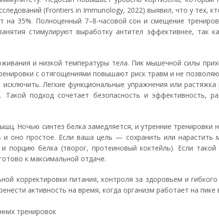
едований (Frontiers in Immunology, 2022) выявил, что у тех, к
ет на 35%. Полноценный 7–8-часовой сон и смещение трениров
занятия стимулируют выработку антител эффективнее, так к
живания и низкой температуры тела. Пик мышечной силы прихо
 тренировки с отягощениями повышают риск травм и не позволя
ью исключить. Легкие функциональные упражнения или растяжка
 Такой подход сочетает безопасность и эффективность, ра
ышц. Ночью синтез белка замедляется, и утренние тренировки 
и оно простое. Если ваша цель — сохранить или нарастить м
 и порцию белка (творог, протеиновый коктейль). Если такой
о готово к максимальной отдаче.
ной корректировки питания, контроля за здоровьем и гибкого
ренести активность на время, когда организм работает на пик