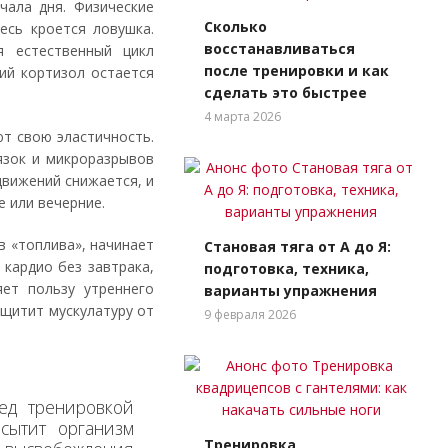
чала дня. Физические
Сколько
есь кроется ловушка.
восстанавливаться
 естественный цикл
после тренировки и как
ий кортизол остается
сделать это быстрее
4 марта 2026
т свою эластичность.
язок и микроразрывов
движений снижается, и
е или вечерние.
в «топлива», начинает
Становая тяга от А до Я:
 кардио без завтрака,
подготовка, техника,
ет пользу утреннего
варианты упражнения
ащитит мускулатуру от
9 февраля 2026
д тренировкой
сытит организм
Тренировка