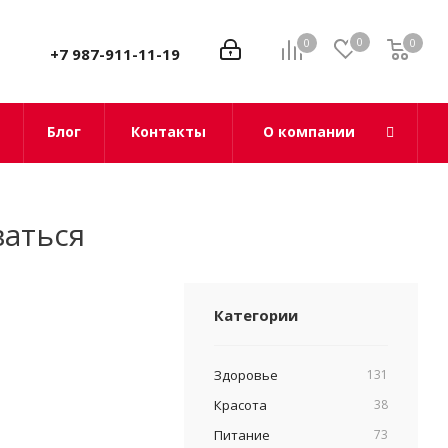
0
0
0
0
+7 987-911-11-19
Блог
Контакты
О компании
ваться
Категории
Здоровье
131
Красота
38
Питание
73