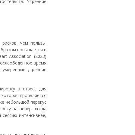
оятельств. Утренние
 рисков, чем пользы.
образом повышается в
t Association (2023)
 послеобеденное время
й умеренные утренние
ировку в стресс для
, которая проявляется
аже небольшой перекус
овку на вечер, когда
 сессию интенсивнее,
подавляет активность