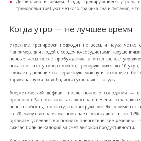
Дисциплина и режим. Люди, тренирующиеся утром, н
тренировки требуют четкого графика сна и питания, что
Когда утро — не лучшее время
Утренние тренировки подходят не всем, и наука четко о
Например, для людей с сердечно-сосудистыми нарушениями
первые часы после пробуждения, а интенсивные упражнени
показало, что у гипертоников, тренирующихся до 10 утра
снижает давление на сердечную мышцу и позволяет безо
кардионагрузки (ходьба, йога) укрепляют сосуды.
Энергетический дефицит после ночного голодания — е
организма. За ночь запасы гликогена в печени сокращают
через слабость, тошноту, головокружение. Эксперимент с в
за 20 минут до занятия повышает выносливость на 17%. 
организм успевает восполнить энергетические резервы. 
сжигая больше калорий за счет высокой продуктивности.
Короткий сон в сочетании с ранними нагрузками бьет по