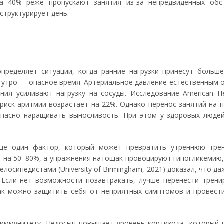
а 40% реже пропускают занятия из-за непредвиденных обст
 структурирует день.
пределяет ситуации, когда ранние нагрузки принесут больше
 утро — опасное время. Артериальное давление естественным 
я усиливают нагрузку на сосуды. Исследование American Hear
, риск аритмии возрастает на 22%. Однако перенос занятий на
пасно наращивать выносливость. При этом у здоровых люде
ще один фактор, который может превратить утреннюю трен
ся на 50–80%, а упражнения натощак провоцируют гипогликемию
елосипедистами (University of Birmingham, 2021) доказал, что д
Если нет возможности позавтракать, лучше перенести тренир
Так можно защитить себя от неприятных симптомов и провести
 иммунитету. Недосып повышает уровень кортизола, который 