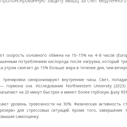
т пролонгированную защиту мышц за счет медленног
 скорость основного обмена на 10–15% на 4–8 часов (Europea
вышенным потреблением кислорода после нагрузки, который тр
ка утром сжигает до 15% больше жира в течение дня, чем вече
е тренировки синхронизируют внутренние часы. Свет, попад
 гормона сна. Исследование Northwestern University (2023)
засыпают на 20 минут быстрее и имеют более глубокую фазу R
ижают уровень тревожности на 30%. Физическая активность с
резерв» для стрессовых ситуаций. Кроме того, завершение 
повышая самооценку.