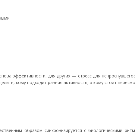
вными
нова эффективности, для других — стресс для непроснувшегос
елить, кому подходит ранняя активность, а кому стоит пересм
ественным образом синхронизируется с биологическими ритм