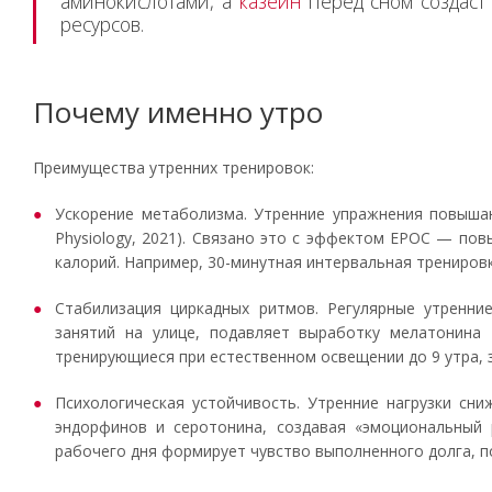
аминокислотами, а
казеин
перед сном создас
ресурсов.
Почему именно утро
Преимущества утренних тренировок:
Ускорение метаболизма. Утренние упражнения повышают
Physiology, 2021). Связано это с эффектом EPOC — по
калорий. Например, 30-минутная интервальная трениров
Стабилизация циркадных ритмов. Регулярные утренни
занятий на улице, подавляет выработку мелатонина —
тренирующиеся при естественном освещении до 9 утра, 
Психологическая устойчивость. Утренние нагрузки сн
эндорфинов и серотонина, создавая «эмоциональный 
рабочего дня формирует чувство выполненного долга, 