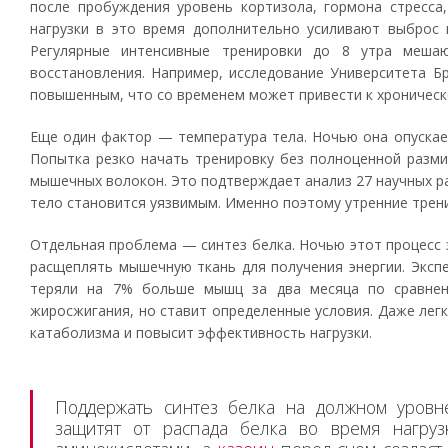
после пробуждения уровень кортизола, гормона стресса
нагрузки в это время дополнительно усиливают выброс 
Регулярные интенсивные тренировки до 8 утра меша
восстановления. Например, исследование Университета Бр
повышенным, что со временем может привести к хроническ
Еще один фактор — температура тела. Ночью она опускае
Попытка резко начать тренировку без полноценной разми
мышечных волокон. Это подтверждает анализ 27 научных ра
тело становится уязвимым. Именно поэтому утренние трен
Отдельная проблема — синтез белка. Ночью этот процесс з
расщеплять мышечную ткань для получения энергии. Экспе
теряли на 7% больше мышц за два месяца по сравнени
жиросжигания, но ставит определенные условия. Даже легк
катаболизма и повысит эффективность нагрузки.
Поддержать синтез белка на должном уровн
защитят от распада белка во время нагру