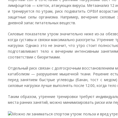
лимфоцитов — клеток, атакующих вирусы. Метаанализ 12 иссл
и тренируется по утрам, риск подхватить ОРВИ возраста
защитные силы организма. Например, вечерние силовые 
дневной запас питательных веществ.
Силовые показатели утром значительно ниже из-за обезво
когда суставы и связки максимально разогреты. Утренние
нагрузки. Однако это не значит, что утро стоит полност
подготавливают тело к вечерним интенсивным занятиям.
соответствии с биоритмами.
Отдельный риск связан с долгосрочным восстановлением м
катаболизм — разрушение мышечной ткани. Решение есть 
перед занятием быстрые углеводы (банан, тост с медом)
силовые нагрузки лучше выполнять после 12:00, когда тел
Таким образом, утренние тренировки требуют индивидуаль
места ранних занятий, можно минимизировать риски или пе