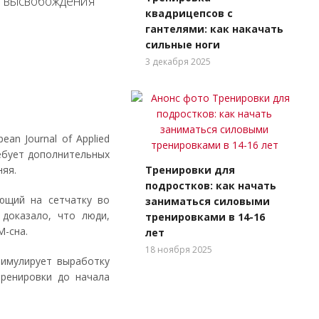
о высвобождения
квадрицепсов с
гантелями: как накачать
сильные ноги
3 декабря 2025
n Journal of Applied
ебует дополнительных
Тренировки для
рняя.
подростков: как начать
ающий на сетчатку во
заниматься силовыми
 доказало, что люди,
тренировками в 14-16
EM-сна.
лет
18 ноября 2025
тимулирует выработку
тренировки до начала