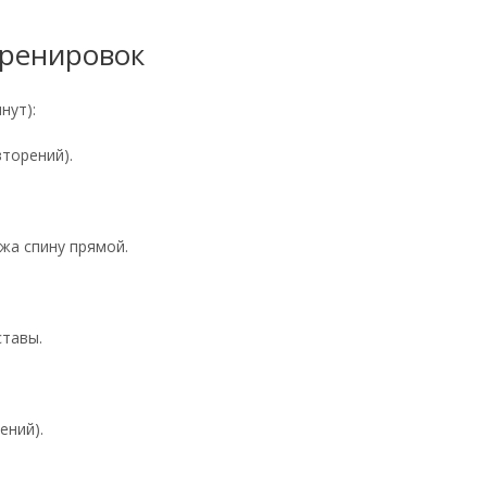
тренировок
инут):
овторений).
ржа спину прямой.
уставы.
рений).