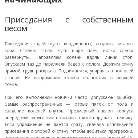
Приседания с собственным
весом
Приседания задействуют квадрицепсы, ягодицы, мышцы
кора. Ставим стопы чуть шире плеч, носки слегка
развернуты. Направляем колени вдоль линии стоп.
Опускаем таз до параллели бедер с полом. Держим спину
прямой, грудь раскрыта. Поднимаемся, упираясь в пол всей
стопой. Не выпрямляем колени полностью в верхней
точке.
При его выполнении новички часто допускаюь ошибки.
Самые распространенные — отрыв пяток от пола и
сведение коленей внутрь. Чрезмерный наклон корпуса
вперед или округление поясницы также нарушают технику.
Если упражнение не дается сразу, сначала используйте
приседания с опорой о стену. Чтобы добиться прогрессии,
постепенно переходите к приседаниям на ящик высотой 40-