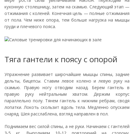
мере роста силы увеличиваем наклон: переходим на
кухонную столешницу, затем на скамью. Следующий этап —
отжимания с коленей. Конечная цель — полные отжимания
от пола. Чем ниже опора, тем больше нагрузка на мышцы
груди и плечевого пояса.
Тяга гантели к поясу с опорой
Упражнение развивает широчайшие мышцы спины, задние
дельты, бицепсы. Ставим левое колено и левую руку на
скамью. Правую ногу отводим назад. Берем гантель в
правую руку нейтральным хватом. Держим корпус
параллельно полу. Тянем гантель к нижним ребрам, сводя
лопатки. Локоть скользит вдоль тела. Медленно опускаем
снаряд. Шея расслаблена, взгляд направлен в пол.
Поднимаем вес силой спины, а не руки. Начинаем с гантелей
3-5 кг. Выполняем 10-12 повторений на сторону.